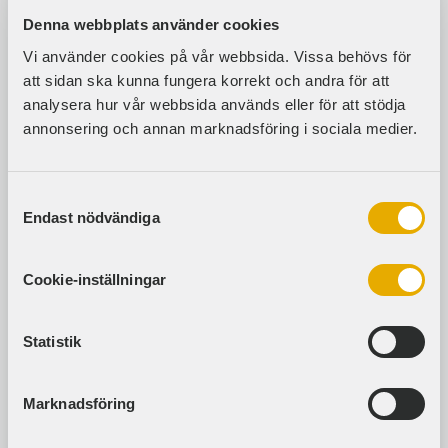
installationer.
Denna webbplats använder cookies
Vi använder cookies på vår webbsida. Vissa behövs för
Beachflaggor – Syns Tydligt På Långt
att sidan ska kunna fungera korrekt och andra för att
Håll
analysera hur vår webbsida används eller för att stödja
annonsering och annan marknadsföring i sociala medier.
För dig som vill ha en flexibel lösning för
antingen inomhus- eller utomhusmiljö kan vi
rekommendera beachflaggan, även kallad
Samtyckesval
strandflagga. Våra mest populära
Endast nödvändiga
beachflaggor finns i tre olika modeller: rak,
droppformad och formskuren, så att du enkelt
Cookie-inställningar
kan hitta den stil som passar bäst för ditt
varumärke. Dessa flaggor är perfekta för
mässor, event eller butiksentréer där du vill
Statistik
fånga uppmärksamhet redan på långt håll.
Varje beachflagga levereras komplett med
Marknadsföring
flagga, ställning och fot. Hör av dig till oss för att
få rådgivning kring vilken fot och höjd som