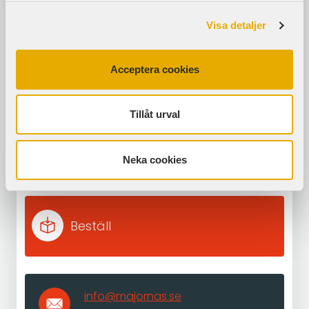
passar bäst för ditt specifika
användningsområde.
Visa detaljer
Acceptera cookies
Välkommen till tryckeriet i hjärtat
Tillåt urval
av Göteborg.
Kontakta oss om du vill veta mer!
Neka cookies
Beställ
info@majornas.se