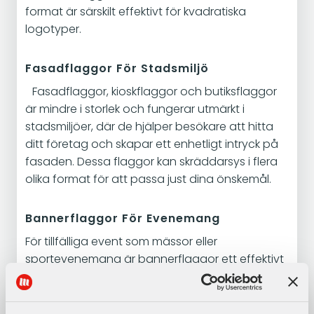
format är särskilt effektivt för kvadratiska
logotyper.
Fasadflaggor För Stadsmiljö
Fasadflaggor, kioskflaggor och butiksflaggor
är mindre i storlek och fungerar utmärkt i
stadsmiljöer, där de hjälper besökare att hitta
ditt företag och skapar ett enhetligt intryck på
fasaden. Dessa flaggor kan skräddarsys i flera
olika format för att passa just dina önskemål.
Bannerflaggor För Evenemang
För tillfälliga event som mässor eller
sportevenemang är bannerflaggor ett effektivt
sätt att synas och nå ut med ditt budskap. De
är anpassningsbara i storlek och lätta att sätta
upp, vilket gör dem idealiska för tillfälliga