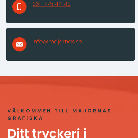
031-775 44 40
info@majornas.se
VÄLKOMMEN TILL MAJORNAS
GRAFISKA
Ditt tryckeri i