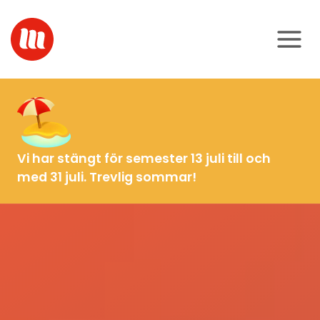
Skip
to
content
Vi har stängt för semester 13 juli till och
med 31 juli. Trevlig sommar!